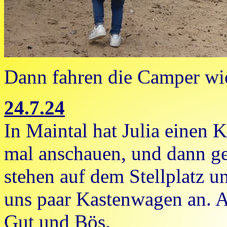
Dann fahren die Camper wi
24.7.24
In Maintal hat Julia einen
mal anschauen, und dann ge
stehen auf dem Stellplatz 
uns paar Kastenwagen an. Ab
Gut und Bös.