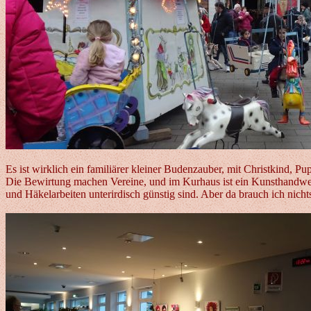
Es ist wirklich ein familiärer kleiner Budenzauber, mit Christkind, P
Die Bewirtung machen Vereine, und im Kurhaus ist ein Kunsthandwerke
und Häkelarbeiten unterirdisch günstig sind. Aber da brauch ich nich