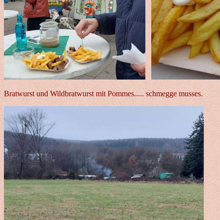
Bratwurst und Wildbratwurst mit Pommes..... schmegge musses.