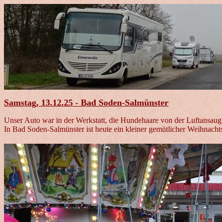
Samstag, 13.12.25 - Bad Soden-Salmünster
Unser Auto war in der Werkstatt, die Hundehaare von der Luftansaug
In Bad Soden-Salmünster ist heute ein kleiner gemütlicher Weihnacht