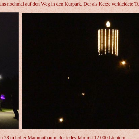
s nochmal auf den Weg in den Kurpark. Der als Kerze verkleidete Tur
n 28 m hoher Mammutbaum, der jedes Jahr mit 12.000 Lichtern