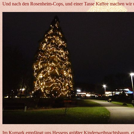
Und nach den Rosenheim-Cops, und einer Tasse Kaffee machen wir un
Im Kurpark empfängt uns Hessens größter Kinderweihnachtsbaum, ei